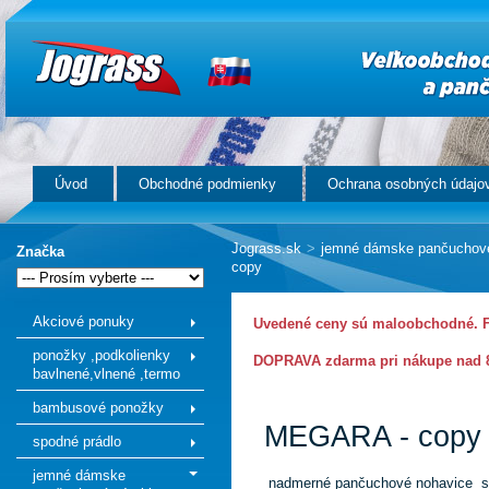
Úvod
Obchodné podmienky
Ochrana osobných údajo
Jograss.sk
>
jemné dámske pančuchov
Značka
copy
Akciové ponuky
Uvedené ceny sú maloobchodné. Fi
ponožky ,podkolienky
DOPRAVA zdarma pri nákupe nad 8
bavlnené,vlnené ,termo
bambusové ponožky
MEGARA - copy
spodné prádlo
jemné dámske
nadmerné pančuchové nohavice 