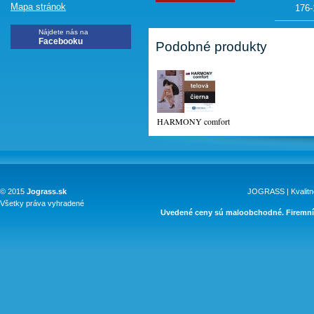
Mapa stránok
176-
Nájdete nás na
Facebooku
Podobné produkty
HARMONY comfort
© 2015
Jograss.sk
JOGRASS | Kvalitn
Všetky práva vyhradené
Uvedené ceny sú maloobchodné. Firemní 