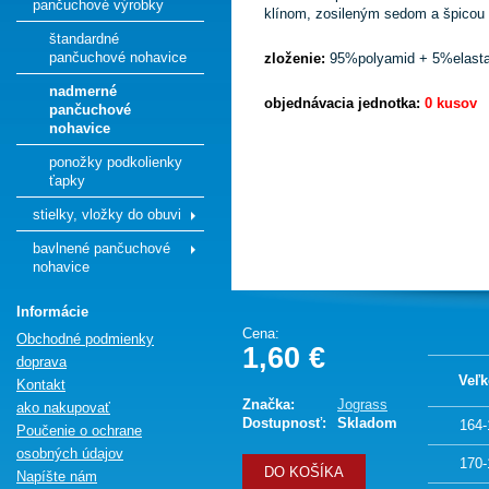
pančuchové výrobky
klínom, zosileným sedom a špico
štandardné
pančuchové nohavice
zloženie:
95%polyamid + 5%elast
nadmerné
objednávacia jednotka:
0 kusov
pančuchové
nohavice
ponožky podkolienky
ťapky
stielky, vložky do obuvi
bavlnené pančuchové
nohavice
Informácie
Cena:
Obchodné podmienky
1,60 €
doprava
Veľk
Kontakt
Značka:
Jograss
ako nakupovať
Dostupnosť:
Skladom
164-
Poučenie o ochrane
osobných údajov
170-
DO KOŠÍKA
Napíšte nám