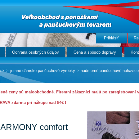
Prihlásiť
Re
Ochrana osobných údajov
Cena a spôsob dopravy
Kont
.sk
>
jemné dámske pančuchové výrobky
>
nadmerné pančuchové nohavice
ené ceny sú maloobchodné. Firemní zákazníci majú po zaregistrovaní 
AVA zdarma pri nákupe nad 84€ !
ARMONY comfort