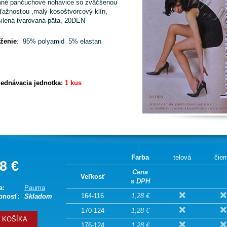
mné pančuchové nohavice so zväčšenou
ťažnosťou ,malý kosoštvorcový klín,
ilená tvarovaná päta, 20DEN
oženie
: 95% polyamid 5% elastan
jednávacia jednotka:
1 kus
Farba
telová
čier
8 €
Cena
Veľkosť
s DPH
a:
Pauma
164-116
1,28 €
pnosť:
Skladom
170-124
1,28 €
 KOŠÍKA
176-124
1,28 €