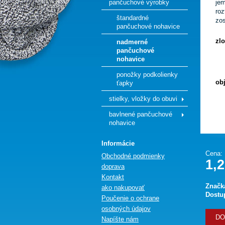
pančuchové výrobky
je
roz
štandardné
zos
pančuchové nohavice
zl
nadmerné
pančuchové
nohavice
ponožky podkolienky
ob
ťapky
stielky, vložky do obuvi
bavlnené pančuchové
nohavice
Informácie
Cena:
Obchodné podmienky
1,2
doprava
Kontakt
Značk
ako nakupovať
Dostu
Poučenie o ochrane
osobných údajov
DO
Napíšte nám