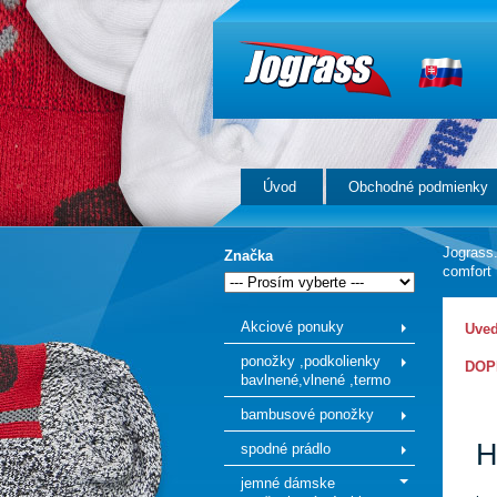
Úvod
Obchodné podmienky
Jograss
Značka
comfort
Akciové ponuky
Uved
ponožky ,podkolienky
DOPR
bavlnené,vlnené ,termo
bambusové ponožky
H
spodné prádlo
jemné dámske