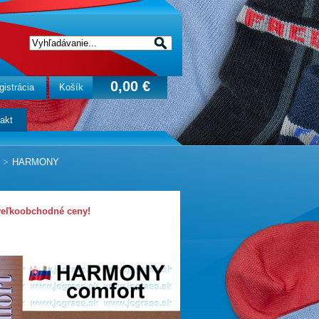
0,00 €
gistrácia
Košík
akt
>
HARMONY
veľkoobchodné ceny!