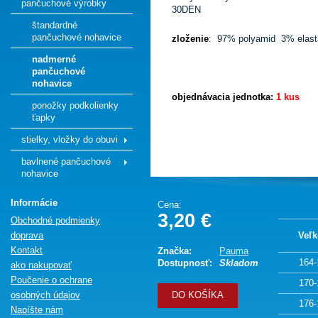
pančuchové výrobky
30DEN
štandardné
pančuchové nohavice
zloženie
: 97% polyamid 3% elast
nadmerné
pančuchové
nohavice
objednávacia jednotka:
1 kus
ponožky podkolienky
ťapky
stielky, vložky do obuvi
bavlnené pančuchové
nohavice
Informácie
Cena:
3,20 €
Obchodné podmienky
doprava
Veľk
Kontakt
Značka:
Pauma
164-
Dostupnosť:
Skladom
ako nakupovať
Poučenie o ochrane
170-
osobných údajov
DO KOŠÍKA
176-
Napíšte nám