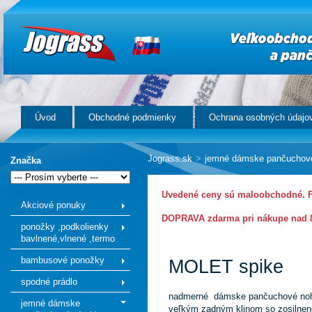
Úvod
Obchodné podmienky
Ochrana osobných údajo
Jograss.sk
>
jemné dámske pančuchov
Značka
Uvedené ceny sú maloobchodné. Fi
Akciové ponuky
DOPRAVA zdarma pri nákupe nad 8
ponožky ,podkolienky
bavlnené,vlnené ,termo
bambusové ponožky
MOLET spike
spodné prádlo
nadmerné dámske pančuchové noh
jemné dámske
veľkým zadným klinom so zosilnen