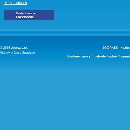
Mapa stránok
Nájdete nás na
Facebooku
© 2015
Jograss.sk
JOGRASS | Kvalitn
Všetky práva vyhradené
Uvedené ceny sú maloobchodné. Firemní 