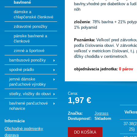
bavlnené
bavlny,vhodné pre diabetikov a ľud
nôh
dámske a
chlapčenské členkové
zloženie
: 78% bavlna + 21% polyp
zdravotné ponožky
1% polyamid
pánske bavlnené a
Poznámka:
Veľkosť pred zátvorko
členkové
podľa číslovania obuvi. V zátvorká
zimné a športové
veľkosť v metrickom číslovaní, t.j.
dĺžky chodidla v centimetroch.
bambusové ponožky
objednávacia jednotka:
0 párov
spodné prádlo
jemné dámske
pančuchové výrobky
Cena:
stielky, vložky do obuvi
1,97 €
bavlnené pančuchové
nohavice
Veľko
Značka:
Jograss
Dostupnosť:
Skladom
Informácie
37-38(2
Obchodné podmienky
25)
DO KOŠÍKA
doprava