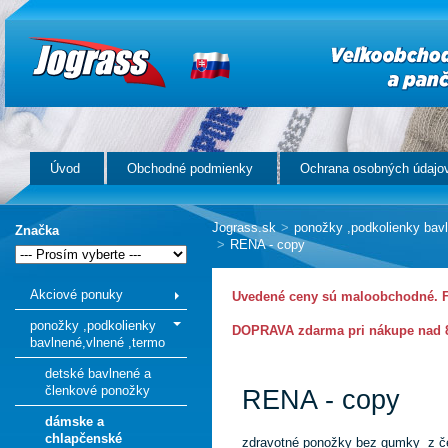
Úvod
Obchodné podmienky
Ochrana osobných údajo
Jograss.sk
>
ponožky ,podkolienky bav
Značka
>
RENA - copy
Akciové ponuky
Uvedené ceny sú maloobchodné. Fi
ponožky ,podkolienky
DOPRAVA zdarma pri nákupe nad 8
bavlnené,vlnené ,termo
detské bavlnené a
členkové ponožky
RENA - copy
dámske a
chlapčenské
zdravotné ponožky bez gumky z č