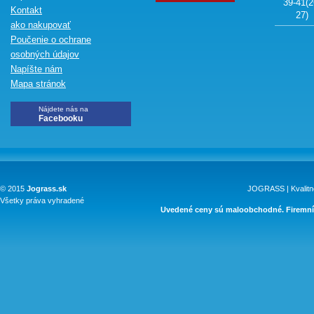
39-41(2
Kontakt
27)
ako nakupovať
Poučenie o ochrane
osobných údajov
Napíšte nám
Mapa stránok
Nájdete nás na
Facebooku
© 2015
Jograss.sk
JOGRASS | Kvalitn
Všetky práva vyhradené
Uvedené ceny sú maloobchodné. Firemní 