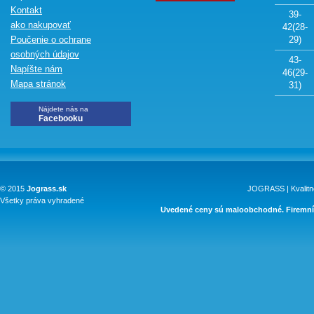
Kontakt
39-
ako nakupovať
42(28-
Poučenie o ochrane
29)
osobných údajov
43-
Napíšte nám
46(29-
Mapa stránok
31)
Nájdete nás na
Facebooku
© 2015
Jograss.sk
JOGRASS | Kvalitn
Všetky práva vyhradené
Uvedené ceny sú maloobchodné. Firemní 