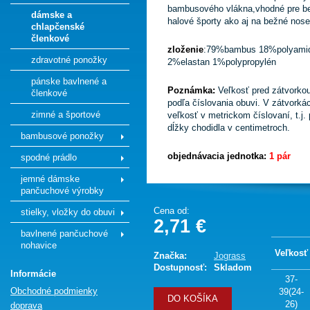
bambusového vlákna,vhodné pre beh
dámske a
halové športy ako aj na bežné nose
chlapčenské
členkové
zloženie
:79%bambus 18%polyami
zdravotné ponožky
2%elastan 1%polypropylén
pánske bavlnené a
Poznámka:
Veľkosť pred zátvorko
členkové
podľa číslovania obuvi. V zátvorká
zimné a športové
veľkosť v metrickom číslovaní, t.j.
dĺžky chodidla v centimetroch.
bambusové ponožky
objednávacia jednotka:
1 pár
spodné prádlo
jemné dámske
pančuchové výrobky
Cena od:
stielky, vložky do obuvi
2,71 €
bavlnené pančuchové
nohavice
Veľkosť
Značka:
Jograss
Dostupnosť:
Skladom
Informácie
37-
Obchodné podmienky
39(24-
DO KOŠÍKA
26)
doprava