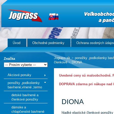
Úvod
Obchodné podmienky
Ochrana osobných údajo
Jograss.sk
>
ponožky ,podkolienky bav
Značka
členkové
>
DIONA
Akciové ponuky
Uvedené ceny sú maloobchodné. Fi
ponožky ,podkolienky
DOPRAVA zdarma pri nákupe nad 8
bavlnené,vlnené ,termo
detské bavlnené a
členkové ponožky
DIONA
dámske a
chlapčenské bavlnené
hladké elastické členkové ponožky