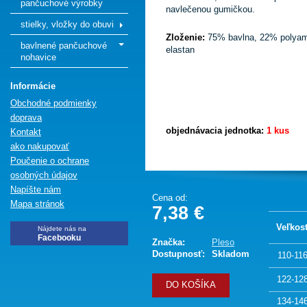
pančuchové výrobky
navlečenou gumičkou.
stielky, vložky do obuvi
Zloženie:
75% bavlna, 22% polya
bavlnené pančuchové
elastan
nohavice
Informácie
Obchodné podmienky
doprava
objednávacia jednotka:
1 kus
Kontakt
ako nakupovať
Poučenie o ochrane
osobných údajov
Napíšte nám
Cena od:
Mapa stránok
7,38 €
Veľkos
Nájdete nás na
Facebooku
Značka:
Pleso
Dostupnosť:
Skladom
110-11
122-12
DO KOŠÍKA
134-14