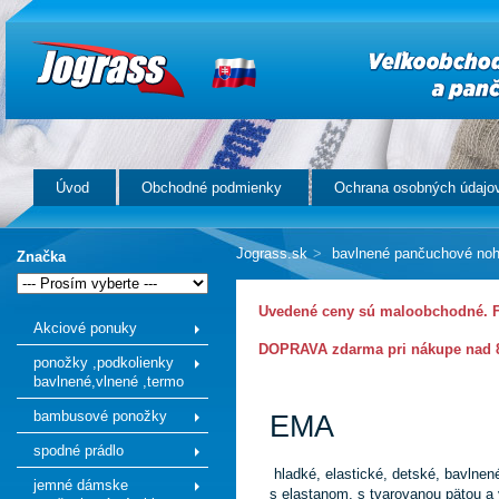
Úvod
Obchodné podmienky
Ochrana osobných údajo
Jograss.sk
>
bavlnené pančuchové noh
Značka
Uvedené ceny sú maloobchodné. Fi
Akciové ponuky
DOPRAVA zdarma pri nákupe nad 8
ponožky ,podkolienky
bavlnené,vlnené ,termo
bambusové ponožky
EMA
spodné prádlo
hladké, elastické, detské, bavlne
jemné dámske
s elastanom, s tvarovanou pätou a