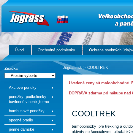
Úvod
Obchodné podmienky
Ochrana osobných údajo
Jograss.sk
>
COOLTREK
Značka
Uvedené ceny sú maloobchodné. Fi
Akciové ponuky
DOPRAVA zdarma pri nákupe nad 8
ponožky ,podkolienky
bavlnené,vlnené ,termo
bambusové ponožky
COOLTREK
spodné prádlo
termoponožky pre trekking a outdo
jemné dámske
aktivity so špeciálnymi, ultraľahký