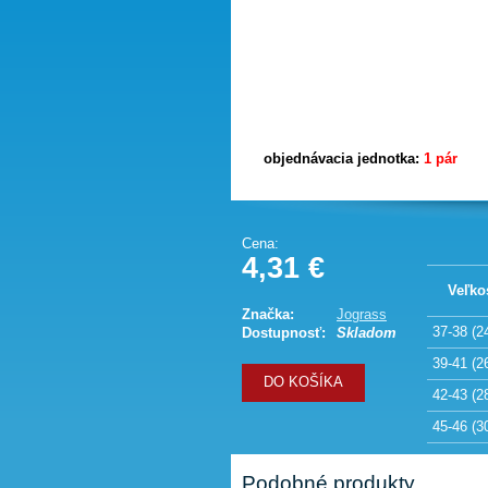
objednávacia jednotka:
1 pár
Cena:
4,31 €
Veľko
Značka:
Jograss
37-38 (2
Dostupnosť:
Skladom
39-41 (2
DO KOŠÍKA
42-43 (2
45-46 (3
Podobné produkty