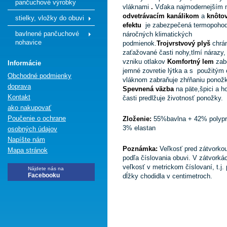
pančuchové výrobky
vláknami
.
Vďaka najmodernejším 
odvetrávacím kanálikom
a
knôto
stielky, vložky do obuvi
efektu
je zabezpečená termopohod
bavlnené pančuchové
náročných klimatických
nohavice
podmienok.
Trojvrstvový plyš
chrá
zaťažované časti nohy,tlmí nárazy, 
vzniku otlakov
Komfortný lem
zab
Informácie
jemné zovretie lýtka a s použitým
Obchodné podmienky
vláknom zabraňuje zhŕňaniu ponož
doprava
Spevnená väzba
na päte,špici a h
Kontakt
časti predlžuje životnosť ponožky.
ako nakupovať
Poučenie o ochrane
Zloženie:
55%bavlna + 42% polypr
3% elastan
osobných údajov
Napíšte nám
Poznámka:
Veľkosť pred zátvorko
Mapa stránok
podľa číslovania obuvi. V zátvorká
veľkosť v metrickom číslovaní, t.j.
Nájdete nás na
Facebooku
dĺžky chodidla v centimetroch.